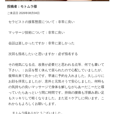
投稿者：モトムラ様
ご来店日 2026年08月04日
セラピストの接客態度について：非常に良い
マッサージ技術について：非常に良い
会話は楽しかったですか：非常に楽しかった
次回も指名したいと思いますか：必ず指名する
その他気になる点、改善が必要だと思われる点等、何でも書いて
下さい。：お店を暫く休んで居られたので心配していましたが、
復帰出来て良かったです。早速に予約を入れました。久しぶりに
お顔を拝見しましたが、意外と元気そうで安心しました。何時も
の気持ちの良いマッサージで身体を解しながらあーだこーだと喋
っていたらあっという間に時間です。持病の腰痛も浮腫み易い足
もスッキリして軽くなりました。また近々ケアしに伺います。こ
れからもよろしくお願いします。
モトムラ様ありがとうございました。