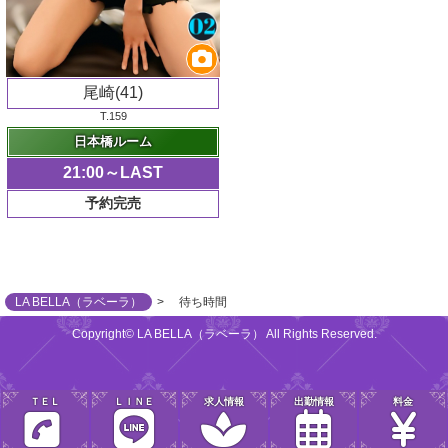
尾崎(41)
T.159
日本橋ルーム
21:00～LAST
予約完売
LA BELLA（ラベーラ）
待ち時間
Copyright© LA BELLA（ラベーラ） All Rights Reserved.
ＴＥＬ
ＬＩＮＥ
求人情報
出勤情報
料金