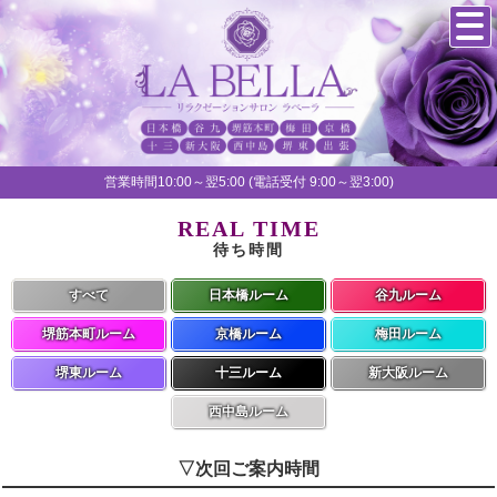
営業時間10:00～翌5:00 (電話受付 9:00～翌3:00)
REAL TIME
待ち時間
すべて
日本橋ルーム
谷九ルーム
堺筋本町ルーム
京橋ルーム
梅田ルーム
堺東ルーム
十三ルーム
新大阪ルーム
西中島ルーム
▽次回ご案内時間