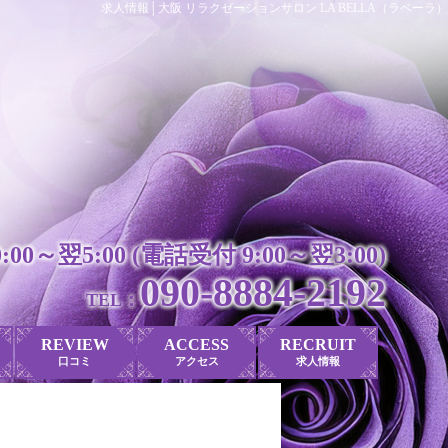
求人情報│大阪 リラクゼーションサロン LA BELLA（ラベーラ）
0:00～翌5:00 (電話受付 9:00～翌3:00)
090-8884-2192
TEL：
REVIEW
ACCESS
RECRUIT
口コミ
アクセス
求人情報